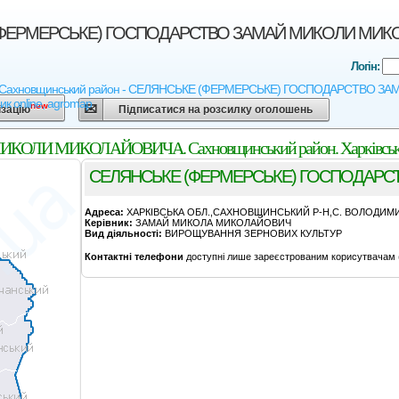
ЕРМЕРСЬКЕ) ГОСПОДАРСТВО ЗАМАЙ МИКОЛИ МИКОЛАЙОВ
Логін:
ь - Сахновщинський район - СЕЛЯНСЬКЕ (ФЕРМЕРСЬКЕ) ГОСПОДАРСТВО ЗАМАЙ
ик online, agromap
new
ізацію
Підписатися на розсилку оголошень
И МИКОЛАЙОВИЧА. Сахновщинський район. Харківська 
СЕЛЯНСЬКЕ (ФЕРМЕРСЬКЕ) ГОСПОДАР
Адреса:
ХАРКIВСЬКА ОБЛ.,САХНОВЩИНСЬКИЙ Р-Н,С. ВОЛОДИМИ
Керівник:
ЗАМАЙ МИКОЛА МИКОЛАЙОВИЧ
Вид діяльності:
ВИРОЩУВАННЯ ЗЕРНОВИХ КУЛЬТУР
Контактні телефони
доступні лише зареєстрованим корисутвачам 