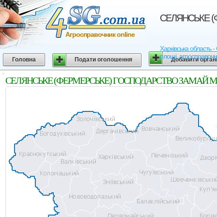
СЕЛЯНСЬКЕ (Ф
Агросправочник online
Харківська област
площі, агросправочн
Головна
Подати оголошення
Добавити орган
СЕЛЯНСЬКЕ (ФЕРМЕРСЬКЕ) ГОСПОДАРСТВО ЗАМАЙ МИКОЛ