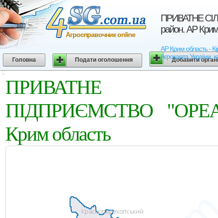
ПРИВАТНЕ СІ
район. АР Крим
Агросправочник online
АР Крим область -
Агрокарта України, к
Головна
Подати оголошення
Добавити орган
ПРИВАТНЕ СІЛЬ
ПІДПРИЄМСТВО "ОРЕАН
Крим область