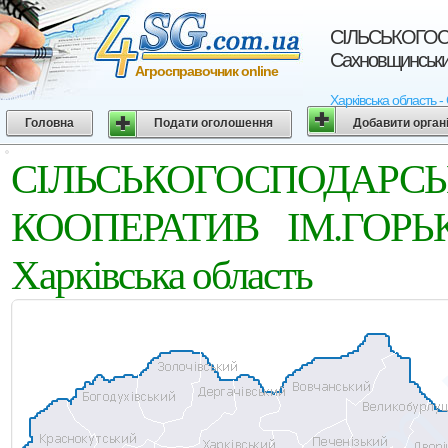
СIЛЬСЬКОГОС
Сахновщинський
Агросправочник online
Харківська облас
Головна
Подати оголошення
Добавити орган
СIЛЬСЬКОГОСПОД
КООПЕРАТИВ IМ.ГОРЬКО
Харківська область