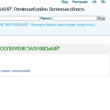
Вхід
Реєстрація
UA
RU
 Ратнівський район. Волинська область
Пароль:
Вхід
УХІВСЬКИЙ" - Агрокарта України, карта посівів, посівні площі,
ОПЕРАТИВ "ЗАЛУХІВСЬКИЙ"
страція / авторизація
)