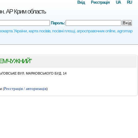
Вхід
Реєстрація
UA
RU
 АР Крим область
Пароль:
Вхід
 України, карта посівів, посівні площі, агросправочник online, agromap
ЖЕМЧУЖНИЙ"
ЬГОВСЬКЕ ВУЛ. МАЯКОВСЬКОГО БУД. 14
Реєстрація / авторизація
м (
)