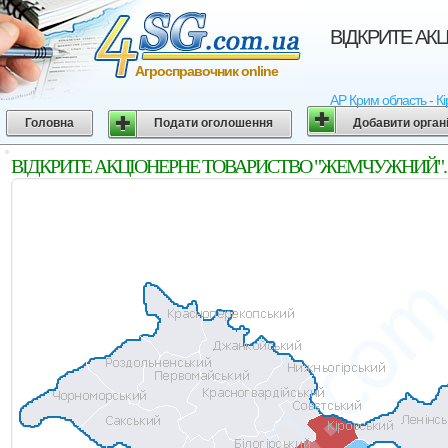
ВІДКРИТЕ АКЦ
Агросправочник online
АР Крим область - К
Головна
Подати оголошення
Добавити орган
ВІДКРИТЕ АКЦІОНЕРНЕ ТОВАРИСТВО "ЖЕМЧУЖНИЙ". Кіров