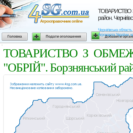
ТОВАРИСТВО 
район. Чернігів
Агросправочник online
Чернігівська обла
Агрокарта України, к
Головна
Подати оголошення
Добавити орган
ТОВАРИСТВО З ОБМЕ
"ОБРIЙ". Борзнянський райо