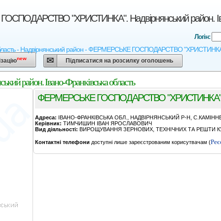
СПОДАРСТВО "ХРИСТИНКА". Надвірнянський район. Іва
Логін:
бласть - Надвірнянський район - ФЕРМЕРСЬКЕ ГОСПОДАРСТВО "ХРИСТИНКА" - Агр
new
ізацію
Підписатися на розсилку оголошень
 район. Івано-Франківська область
ФЕРМЕРСЬКЕ ГОСПОДАРСТВО "ХРИСТИНКА
Адреса:
IВАНО-ФРАНКIВСЬКА ОБЛ., НАДВIРНЯНСЬКИЙ Р-Н, С.КАМIНН
Керівник:
ТИМЧИШИН IВАН ЯРОСЛАВОВИЧ
Вид діяльності:
ВИРОЩУВАННЯ ЗЕРНОВИХ, ТЕХНІЧНИХ ТА РЕШТИ КУ
Реє
Контактні телефони
доступні лише зареєстрованим корисутвачам (