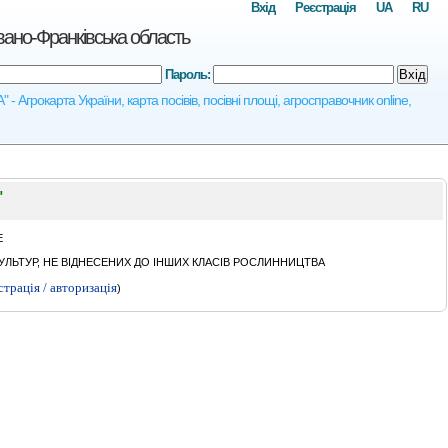
Вхід
Реєстрація
UA
RU
но-Франківська область
Пароль:
Вхід
окарта України, карта посівів, посівні площі, агросправочник online,
"
Е
ЛЬТУР, НЕ ВІДНЕСЕНИХ ДО ІНШИХ КЛАСІВ РОСЛИННИЦТВА
страція / авторизація
)