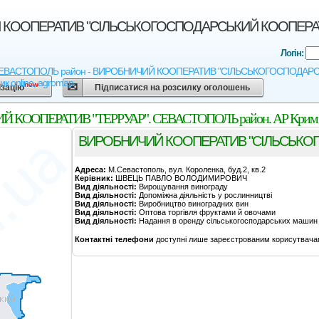
КООПЕРАТИВ "СІЛЬСЬКОГОСПОДАРСЬКИЙ КООПЕРАТИВ 
Логін:
 СЕВАСТОПОЛЬ район - ВИРОБНИЧИЙ КООПЕРАТИВ "СІЛЬСЬКОГОСПОДАРСЬКИЙ К
ик online, agromap
new
ізацію
Підписатися на розсилку оголошень
ОПЕРАТИВ "ТЕРРУАР". СЕВАСТОПОЛЬ район. АР Крим о
ВИРОБНИЧИЙ КООПЕРАТИВ "СІЛЬСЬКОГ
Адреса:
М.Севастополь, вул. Короленка, буд.2, кв.2
Керівник:
ШВЕЦЬ ПАВЛО ВОЛОДИМИРОВИЧ
Вид діяльності:
Вирощування винограду
Вид діяльності:
Допоміжна діяльність у рослинництві
Вид діяльності:
Виробництво виноградних вин
Вид діяльності:
Оптова торгівля фруктами й овочами
Вид діяльності:
Надання в оренду сільськогосподарських машин 
Контактні телефони
доступні лише зареєстрованим корисутвача