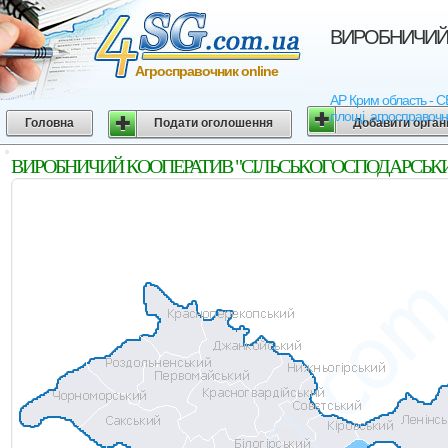
ВИРОБНИЧИЙ 
Агросправочник online
АР Крим область -
площі, агросправочн
Головна
Подати оголошення
Добавити орган
ВИРОБНИЧИЙ КООПЕРАТИВ "СІЛЬСЬКОГОСПОДАРСЬКИЙ КО