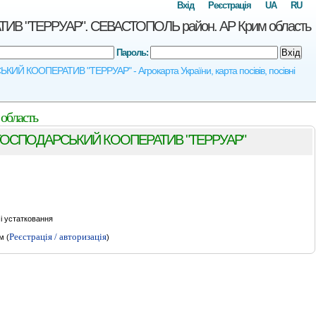
Вхід
Реєстрація
UA
RU
"ТЕРРУАР". СЕВАСТОПОЛЬ район. АР Крим область
Пароль:
Вхід
ООПЕРАТИВ "ТЕРРУАР" - Агрокарта України, карта посівів, посівні
бласть
ОСПОДАРСЬКИЙ КООПЕРАТИВ "ТЕРРУАР"
і устатковання
Реєстрація / авторизація
м (
)