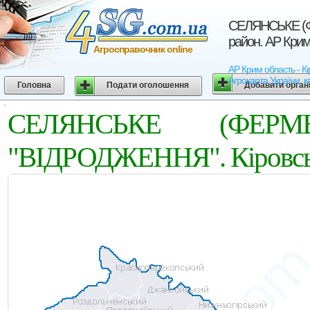
СЕЛЯНСЬКЕ (
район. АР Крим
Агросправочник online
АР Крим область -
Агрокарта України, к
Головна
Подати оголошення
Добавити орган
СЕЛЯНСЬКЕ (ФЕРМ
"ВIДРОДЖЕННЯ". Кіровськ