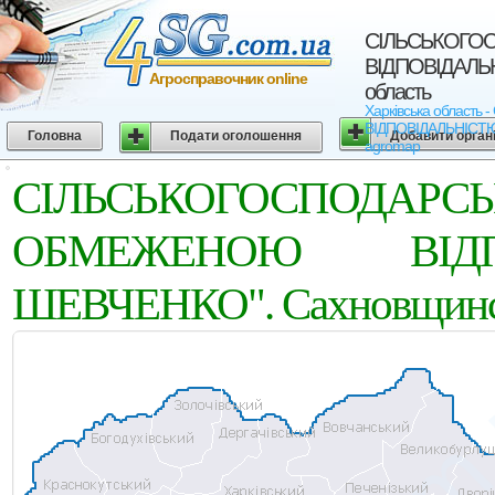
СIЛЬСЬКОГО
ВIДПОВIДАЛЬНI
Агросправочник online
область
Харківська облас
ВIДПОВIДАЛЬНIСТЮ "I
Головна
Подати оголошення
Добавити орган
agromap
СIЛЬСЬКОГОСПОД
ОБМЕЖЕНОЮ ВIДП
ШЕВЧЕНКО". Сахновщинськ