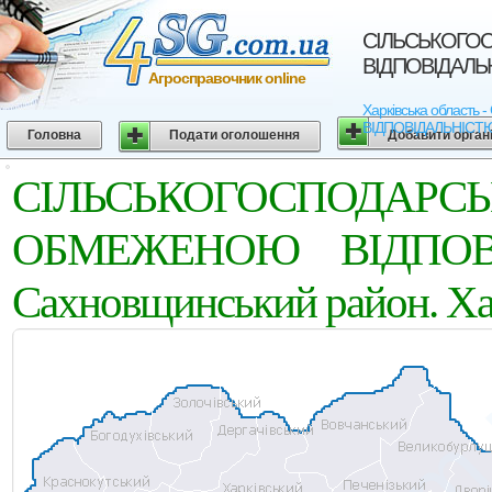
СIЛЬСЬКОГО
ВIДПОВIДАЛЬНI
Агросправочник online
Харківська облас
ВIДПОВIДАЛЬНIСТЮ
Головна
Подати оголошення
Добавити орган
СIЛЬСЬКОГОСПОД
ОБМЕЖЕНОЮ ВIДПОВI
Сахновщинський район. Хар