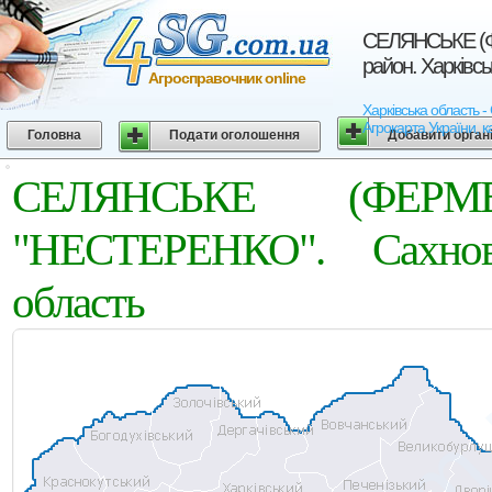
СЕЛЯНСЬКЕ (
район. Харківсь
Агросправочник online
Харківська област
Агрокарта України, к
Головна
Подати оголошення
Добавити орган
СЕЛЯНСЬКЕ (ФЕРМ
"НЕСТЕРЕНКО". Сахнов
область