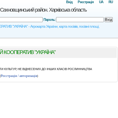
Вхід
Реєстрація
UA
RU
вщинський район. Харківська область
Пароль:
Вхід
"УКРАЇНА" - Агрокарта України, карта посівів, посівні площі,
КООПЕРАТИВ "УКРАЇНА"
И КУЛЬТУР, НЕ ВІДНЕСЕНИХ ДО ІНШИХ КЛАСІВ РОСЛИННИЦТВА
Реєстрація / авторизація
(
)