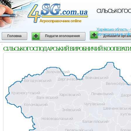
СIЛЬСЬКОГОСП
Агросправочник online
Харківська область
агросправочник onli
Головна
Подати оголошення
Добавити орган
СIЛЬСЬКОГОСПОДАРСЬКИЙ ВИРОБНИЧИЙ КООПЕРАТИВ "УКРА