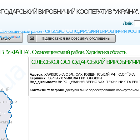
ОДАРСЬКИЙ ВИРОБНИЧИЙ КООПЕРАТИВ "УКРАЇНА". Сахно
Логін:
 - Сахновщинський район - СIЛЬСЬКОГОСПОДАРСЬКИЙ ВИРОБНИЧИЙ КООПЕРАТИВ 
ne, agromap
new
ізацію
Підписатися на розсилку оголошень
ЇНА". Сахновщинський район. Харківська область
СIЛЬСЬКОГОСПОДАРСЬКИЙ ВИРОБНИЧИЙ 
Адреса:
ХАРКIВСЬКА ОБЛ., САХНОВЩИНСЬКИЙ Р-Н, С.ОГIЇВКА
Керівник:
КАРНАУХ МИКОЛА ГРИГОРОВИЧ
Вид діяльності:
ВИРОЩУВАННЯ ЗЕРНОВИХ, ТЕХНІЧНИХ ТА РЕШТ
Контактні телефони
доступні лише зареєстрованим корисутвачам 