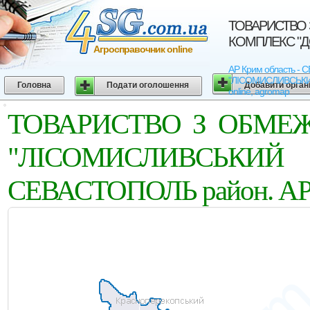
ТОВАРИСТВО
КОМПЛЕКС "ДО
Агросправочник online
АР Крим область 
"ЛIСОМИСЛИВСЬКИЙ К
Головна
Подати оголошення
Добавити орган
online, agromap
ТОВАРИСТВО З ОБМЕ
"ЛIСОМИСЛИВСЬКИ
СЕВАСТОПОЛЬ район. АР 