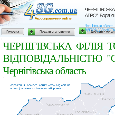
ЧЕРНIГIВСЬК
АГРО". Борзнян
Агросправочник online
Чернігівська обла
ВIДПОВIДАЛЬНIСТЮ "С
Головна
Подати оголошення
Добавити орган
ЧЕРНIГIВСЬКА ФIЛIЯ
ВIДПОВIДАЛЬНIСТЮ "СК-
Чернігівська область