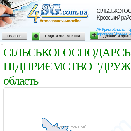
СIЛЬСЬКОГОС
Кіровський рай
Агросправочник online
АР Крим область -
Агрокарта України, к
Головна
Подати оголошення
Добавити орган
СIЛЬСЬКОГОСПО
ПIДПРИЄМСТВО "ДРУЖБА"
область