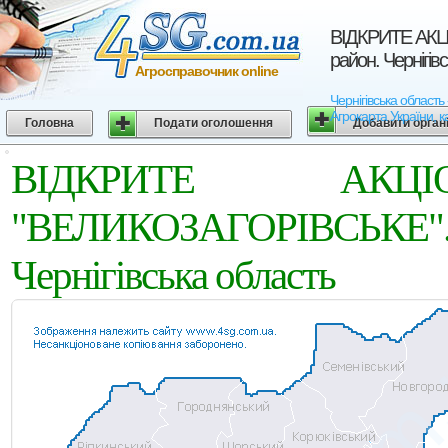
ВIДКРИТЕ АКЦ
район. Чернігів
Агросправочник online
Чернігівська обла
Агрокарта України, к
Головна
Подати оголошення
Добавити орган
ВIДКРИТЕ АКЦI
"ВЕЛИКОЗАГОРIВСЬКЕ
Чернігівська область