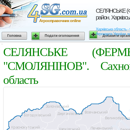
СЕЛЯНСЬКЕ (
район. Харківсь
Агросправочник online
Харківська област
Агрокарта України, к
Головна
Подати оголошення
Добавити орган
СЕЛЯНСЬКЕ (ФЕРМ
"СМОЛЯНIНОВ". Сахнов
область