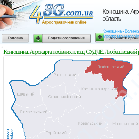
Конюшина. Агро
область
Агросправочник online
Конюшина - Волинська
агросправочник onli
Головна
Подати оголошення
Добавити орган
Конюшина. Агрокарта посівних площ. СУДЧЕ. Любешівський р