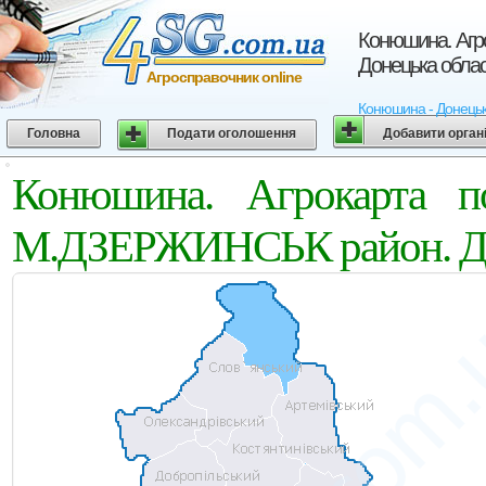
Конюшина. Аг
Донецька обла
Агросправочник online
Конюшина - Донецьк
Головна
Подати оголошення
Добавити орган
Конюшина. Агрокарта 
М.ДЗЕРЖИНСЬК район. До