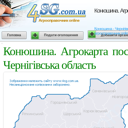
Конюшина. Агро
Агросправочник online
Конюшина - Чернігівс
агросправочник onli
Головна
Подати оголошення
Добавити орган
Конюшина. Агрокарта пос
Чернігівська область