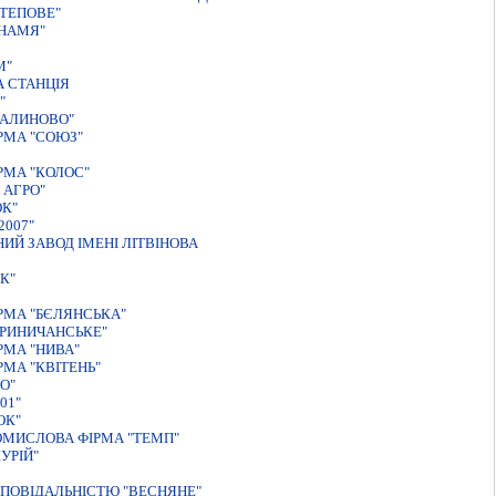
ТЕПОВЕ"
ЗНАМЯ"
М"
А СТАНЦIЯ
"
КАЛИНОВО"
РМА "СОЮЗ"
РМА "КОЛОС"
 АГРО"
К"
007"
Й ЗАВОД ІМЕНІ ЛІТВІНОВА
К"
РМА "БЄЛЯНСЬКА"
КРИНИЧАНСЬКЕ"
РМА "НИВА"
МА "КВIТЕНЬ"
О"
01"
ОК"
ОМИСЛОВА ФIРМА "ТЕМП"
УРIЙ"
ПОВІДАЛЬНІСТЮ "ВЕСНЯНЕ"