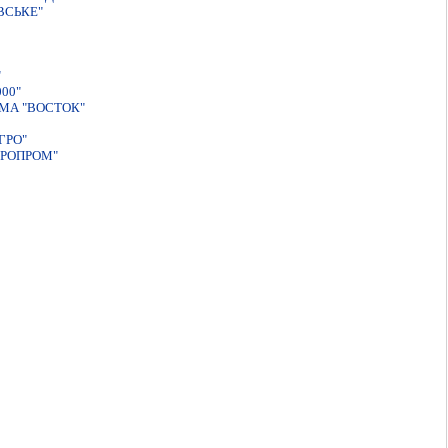
ВСЬКЕ"
"
00"
МА "ВОСТОК"
ГРО"
ГРОПРОМ"