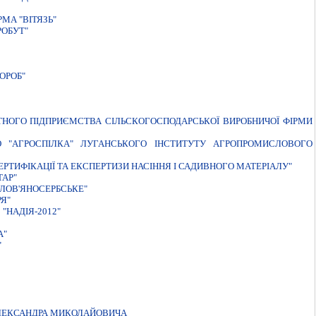
МА "ВIТЯЗЬ"
РОБУТ"
ОРОБ"
АТНОГО ПIДПРИЄМСТВА СIЛЬСКОГОСПОДАРСЬКОЇ ВИРОБНИЧОЇ ФIРМИ
 "АГРОСПIЛКА" ЛУГАНСЬКОГО IНСТИТУТУ АГРОПРОМИСЛОВОГО
РТИФІКАЦІЇ ТА ЕКСПЕРТИЗИ НАСІННЯ І САДИВНОГО МАТЕРІАЛУ"
ТАР"
ЛОВ'ЯНОСЕРБСЬКЕ"
Я"
НАДІЯ-2012"
А"
"
ОЛЕКСАНДРА МИКОЛАЙОВИЧА