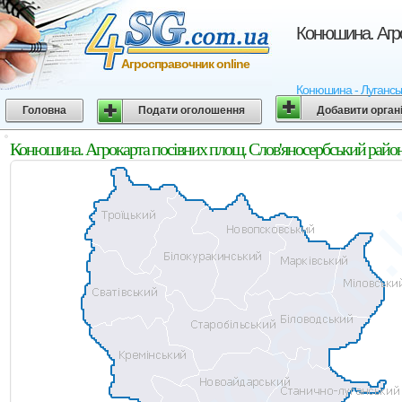
Конюшина. Агро
Агросправочник online
Конюшина - Луганська
Головна
Подати оголошення
Добавити орган
Конюшина. Агрокарта посівних площ. Слов'яносербський район