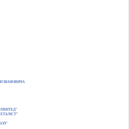
И IВАНОВИЧА
ЛIМIТЕД"
ЕТАЛІСТ"
КОЛ"