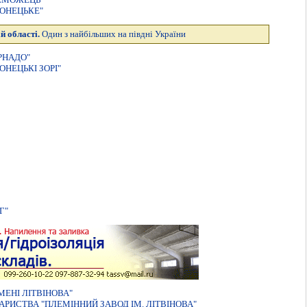
ОНЕЦЬКЕ"
й області.
Один з найбільших на півдні України
РНАДО"
НЕЦЬКІ ЗОРІ"
Г"
МЕНI ЛIТВIНОВА"
РИСТВА "ПЛЕМIННИЙ ЗАВОД IМ. ЛIТВIНОВА"