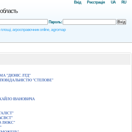
Вхід
Реєстрація
UA
RU
 область
Пароль:
Вхід
і площі, агросправочник online, agromap
А "ДIОНIС ЛТД"
ПОВІДАЛЬНІСТЮ "СТЕПОВЕ"
ХАЙЛО IВАНОВИЧА
АЛIСТ"
АСВЄТ"
О ЛЮКС"
"
ЕМОЖЕЦЬ"