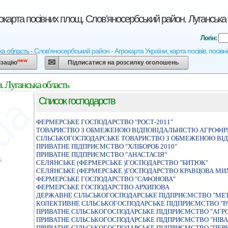
карта посівних площ. Слов'яносербський район. Луганська
Логін:
 область - Слов'яносербський район - Агрокарта України, карта посівів, посівн
new
ізацію
Підписатися на розсилку оголошень
. Луганська область
Список господарств
ФЕРМЕРСЬКЕ ГОСПОДАРСТВО "РОСТ-2011"
ТОВАРИСТВО З ОБМЕЖЕНОЮ ВIДПОВIДАЛЬНIСТЮ АГРОФIРМ
СІЛЬСЬКОГОСПОДАРСЬКЕ ТОВАРИСТВО З ОБМЕЖЕНОЮ ВІД
ПРИВАТНЕ ПIДПРИЄМСТВО "ХЛIБОРОБ 2010"
ПРИВАТНЕ ПІДПРИЄМСТВО "АНАСТАСІЯ"
СЕЛЯНСЬКЕ (ФЕРМЕРСЬКЕ )ГОСПОДАРСТВО "БИТЮК"
СЕЛЯНСЬКЕ (ФЕРМЕРСЬКЕ )ГОСПОДАРСТВО КРАВЦОВА МИ
ФЕРМЕРСЬКЕ ГОСПОДАРСТВО "САФОНОВА"
ФЕРМЕРСЬКЕ ГОСПОДАРСТВО АРХИПОВА
ДЕРЖАВНЕ СIЛЬСЬКОГОСПОДАРСЬКЕ ПIДПРИЄМСТВО "МЕТ
КОЛЕКТИВНЕ СІЛЬСЬКОГОСПОДАРСЬКЕ ПІДПРИЄМСТВО "Р
ПРИВАТНЕ СIЛЬСЬКОГОСПОДАРСЬКЕ ПIДПРИЄМСТВО "АГР
ПРИВАТНЕ СIЛЬСЬКОГОСПОДАРСЬКЕ ПIДПРИЄМСТВО "НIВА
ПРИВАТНЕ СІЛЬСЬКОГОСПОДАРСЬКЕ ПІДПРИЄМСТВО "ПЕР