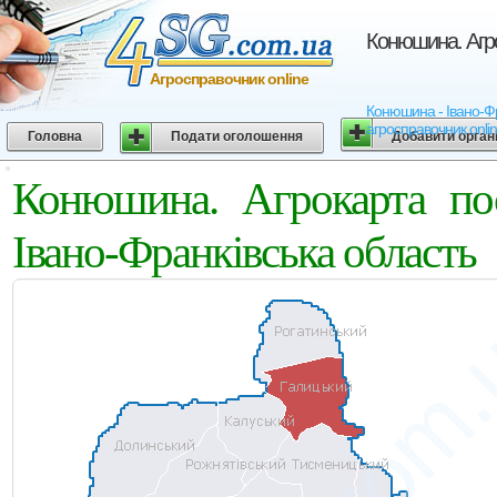
Конюшина. Агро
Агросправочник online
Конюшина - Івано-Фра
агросправочник onli
Головна
Подати оголошення
Добавити орган
Конюшина. Агрокарта пос
Івано-Франківська область