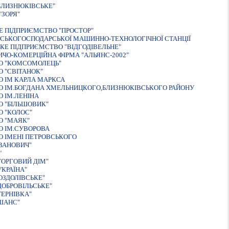
БЛИЗНЮКІВСЬКЕ"
ЗОРЯ"
 ПIДПРИЄМСТВО "ПРОСТОР"
ЬСЬКОГОСПОДАРСЬКОЇ МАШИННО-ТЕХНОЛОГІЧНОЇ СТАНЦІЇ
Е ПІДПРИЄМСТВО "ВІДГОДІВЕЛЬНЕ"
ИЧО-КОМЕРЦIЙНА ФIРМА "АЛЬЯНС-2002"
О "КОМСОМОЛЕЦЬ"
 "СВIТАНОК"
 IМ КАРЛА МАРКСА
О IМ.БОГДАНА ХМЕЛЬНИЦКОГО,БЛИЗНЮКIВСЬКОГО РАЙОНУ
 IМ.ЛЕНIНА
 "БІЛЬШОВИК"
 "КОЛОС"
О "МАЯК"
О ІМ.СУВОРОВА
 ІМЕНІ ПЕТРОВСЬКОГО
ВАНОВИЧ"
"
ТОРГОВИЙ ДIМ"
КРАЇНА"
ОЗДОЛIВСЬКЕ"
ДОБРОВІЛЬСЬКЕ"
ЕРНІВКА"
ШАНС"