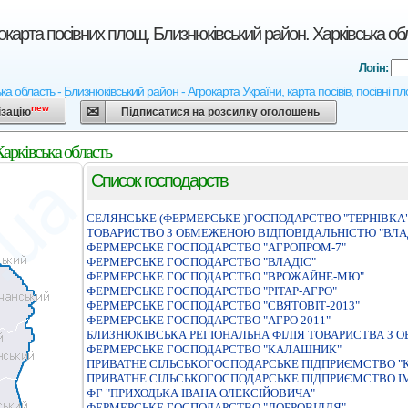
карта посівних площ. Близнюківський район. Харківська об
Логін:
а область - Близнюківський район - Агрокарта України, карта посівів, посівні п
new
ізацію
Підписатися на розсилку оголошень
арківська область
Список господарств
СЕЛЯНСЬКЕ (ФЕРМЕРСЬКЕ )ГОСПОДАРСТВО "ТЕРНIВКА
ТОВАРИСТВО З ОБМЕЖЕНОЮ ВIДПОВIДАЛЬНIСТЮ "ВЛА
ФЕРМЕРСЬКЕ ГОСПОДАРСТВО "АГРОПРОМ-7"
ФЕРМЕРСЬКЕ ГОСПОДАРСТВО "ВЛАДIС"
ФЕРМЕРСЬКЕ ГОСПОДАРСТВО "ВРОЖАЙНЕ-МЮ"
ФЕРМЕРСЬКЕ ГОСПОДАРСТВО "РIТАР-АГРО"
ФЕРМЕРСЬКЕ ГОСПОДАРСТВО "СВЯТОВІТ-2013"
ФЕРМЕРСЬКЕ ГОСПОДАРСТВО "АГРО 2011"
БЛИЗНЮКІВСЬКА РЕГІОНАЛЬНА ФІЛІЯ ТОВАРИСТВА З
ФЕРМЕРСЬКЕ ГОСПОДАРСТВО "КАЛАШНИК"
ПРИВАТНЕ СIЛЬСЬКОГОСПОДАРСЬКЕ ПIДПРИЄМСТВО "
ПРИВАТНЕ СIЛЬСЬКОГОСПОДАРСЬКЕ ПIДПРИЄМСТВО I
ФГ "ПРИХОДЬКА ІВАНА ОЛЕКСІЙОВИЧА"
ФЕРМЕРСЬКЕ ГОСПОДАРСТВО "ДОБРОВІЛЛЯ"