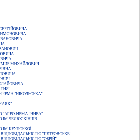
СЕРГIЙОВИЧА
ЛИМОНОВИЧА
IВАНОВИЧА
ЧА
IВАНОВИЧ
РОВИЧА
ОВИЧА
ИМИР МИХАЙЛОВИЧ
РІВНА
ВЛОВИЧА
ОВИЧ
КОЛАЙОВИЧА
СТИЯ"
ФІРМА "НІКОЛЬСЬКА"
МАЯК"
 "АГРОФІРМА "НИВА"
 ІМ.ЧЕЛЮСКІНЦІВ
 ІМ.КРУПСЬКОЇ
ВIДПОВIДАЛЬНIСТЮ "ПЕТРОВСЬКЕ"
ВIДПОВIДАЛЬНIСТЮ "ОБРIЙ"