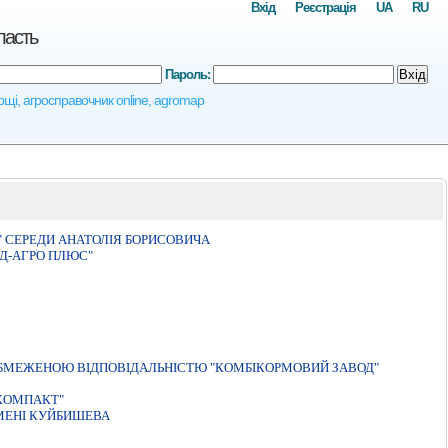
Вхід
Реєстрація
UA
RU
ласть
Пароль:
Вхід
лощі, агросправочник online, agromap
" СЕРЕДИ АНАТОЛIЯ БОРИСОВИЧА
Д-АГРО ПЛЮС"
 ОБМЕЖЕНОЮ ВІДПОВІДАЛЬНІСТЮ "КОМБІКОРМОВИЙ ЗАВОД"
КОМПАКТ"
МЕНI КУЙБИШЕВА