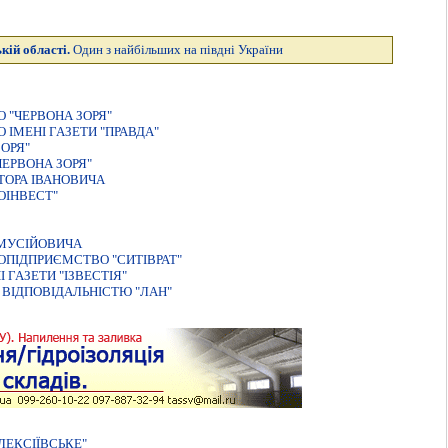
кій області.
Один з найбільших на півдні України
 "ЧЕРВОНА ЗОРЯ"
ІМЕНІ ГАЗЕТИ "ПРАВДА"
ОРЯ"
ЕРВОНА ЗОРЯ"
ТОРА IВАНОВИЧА
ОIНВЕСТ"
МУСIЙОВИЧА
ОПIДПРИЄМСТВО "СИТIВРАТ"
ГАЗЕТИ "IЗВЕСТIЯ"
ВIДПОВIДАЛЬНIСТЮ "ЛАН"
ЛЕКСIЇВСЬКЕ"