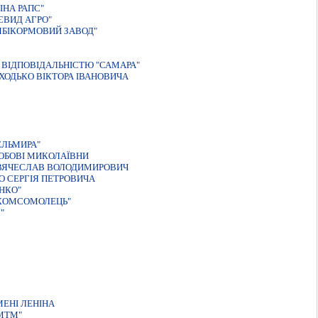
НА РАПС"
ЄВИД АГРО"
МБIКОРМОВИЙ ЗАВОД"
ВIДПОВIДАЛЬНIСТЮ "САМАРА"
ХОДЬКО ВIКТОРА IВАНОВИЧА
ЕЛЬМИРА"
ЮБОВI МИКОЛАЇВНИ
 ВЯЧЕСЛАВ ВОЛОДИМИРОВИЧ
О СЕРГIЯ ПЕТРОВИЧА
НКО"
"КОМСОМОЛЕЦЬ"
"
ЕНI ЛЕНIНА
МТМ"