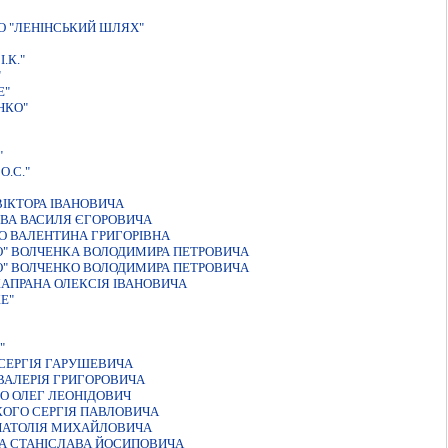
 "ЛЕНIНСЬКИЙ ШЛЯХ"
.К."
"
Е"
НКО"
"
.С."
IКТОРА IВАНОВИЧА
ВА ВАСИЛЯ ЄГОРОВИЧА
О ВАЛЕНТИНА ГРИГОРIВНА
О" ВОЛЧЕНКА ВОЛОДИМИРА ПЕТРОВИЧА
О" ВОЛЧЕНКО ВОЛОДИМИРА ПЕТРОВИЧА
КАПРАНА ОЛЕКСIЯ IВАНОВИЧА
Е"
"
СЕРГIЯ ГАРУШЕВИЧА
ВАЛЕРIЯ ГРИГОРОВИЧА
О ОЛЕГ ЛЕОНIДОВИЧ
КОГО СЕРГIЯ ПАВЛОВИЧА
НАТОЛIЯ МИХАЙЛОВИЧА
А СТАНIСЛАВА ЙОСИПОВИЧА