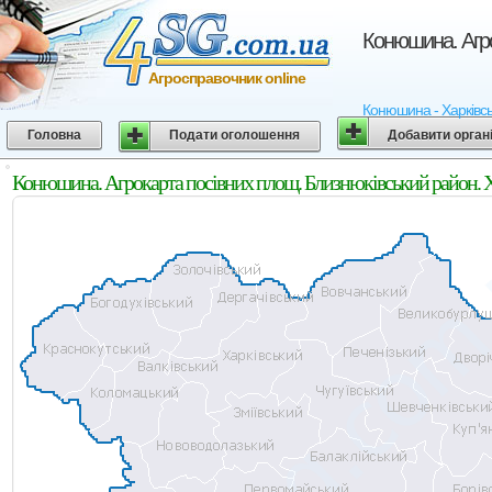
Конюшина. Агро
Агросправочник online
Конюшина - Харківськ
Головна
Подати оголошення
Добавити орган
Конюшина. Агрокарта посівних площ. Близнюківський район. Х