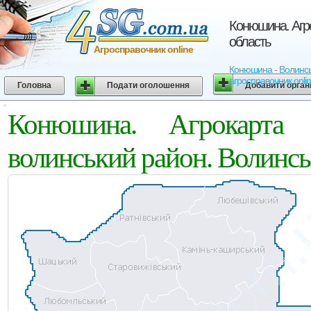
Конюшина. Агро
область
Агросправочник online
Конюшина - Волинська
агросправочник onli
Головна
Подати оголошення
Добавити орган
Конюшина. Агрокарта 
волинський район. Волинсь