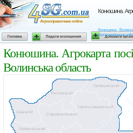
Конюшина. Агро
Агросправочник online
Конюшина - Волинська
агросправочник onli
Головна
Подати оголошення
Добавити орган
Конюшина. Агрокарта посі
Волинська область