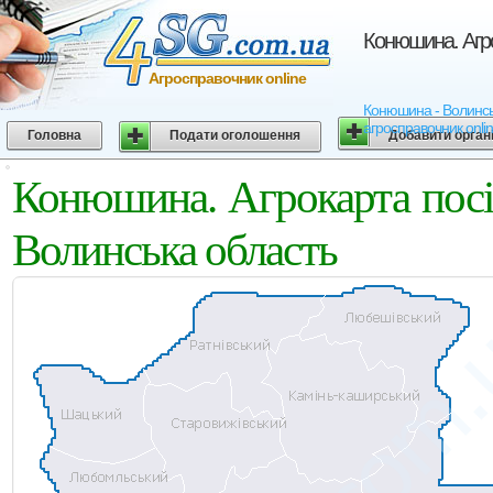
Конюшина. Агро
Агросправочник online
Конюшина - Волинська
агросправочник onli
Головна
Подати оголошення
Добавити орган
Конюшина. Агрокарта посі
Волинська область