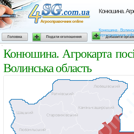
Конюшина. Агро
Агросправочник online
Конюшина - Волинська
агросправочник onli
Головна
Подати оголошення
Добавити орган
Конюшина. Агрокарта пос
Волинська область