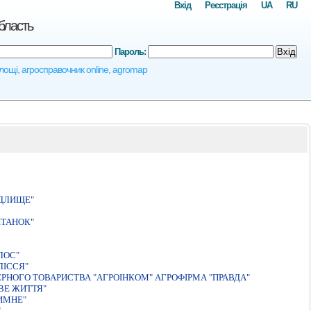
Вхід
Реєстрація
UA
RU
бласть
Пароль:
Вхід
площі, агросправочник online, agromap
ЕДЛИЩЕ"
IТАНОК"
ЛОС"
ЛІССЯ"
РНОГО ТОВАРИСТВА "АГРОIНКОМ" АГРОФIРМА "ПРАВДА"
ВЕ ЖИТТЯ"
ИМНЕ"
"