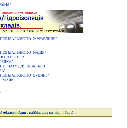
АЇНА"
ПОВІДАЛЬНІСТЮ "ЖУРАВЛИНЕ"
ПОВIДАЛЬНIСТЮ "НАДIЯ"
НI ШЕВЧЕНКА
СЕЛКА"
ТЕРНАТУ ДЛЯ ІНВАЛІДІВ
ВА"
ПОВІДАЛЬНІСТЮ "БУЦИНЬ"
 "МАЯК"
"
й області.
Один з найбільших на півдні України