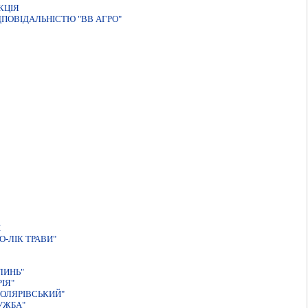
КЦIЯ
ДПОВІДАЛЬНІСТЮ "ВВ АГРО"
И
-ЛIК ТРАВИ"
ЛИНЬ"
ІЯ"
ОЛЯРІВСЬКИЙ"
УЖБА"