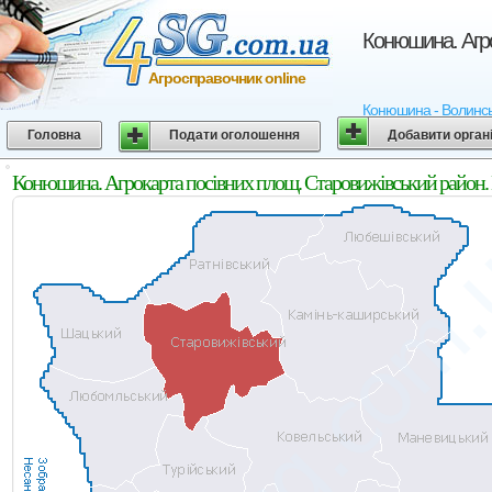
Конюшина. Агро
Агросправочник online
Конюшина - Волинська
Головна
Подати оголошення
Добавити орган
Конюшина. Агрокарта посівних площ. Старовижівський район. 