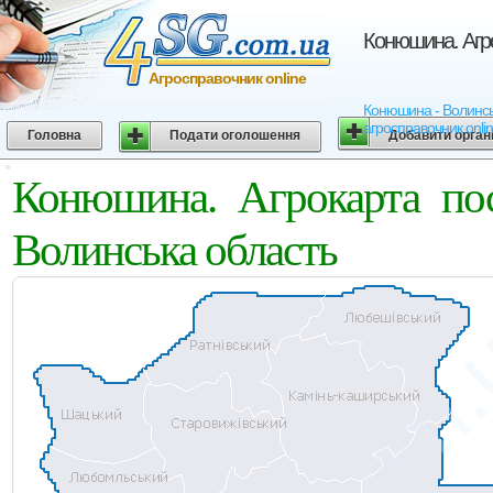
Конюшина. Агро
Агросправочник online
Конюшина - Волинська
агросправочник onli
Головна
Подати оголошення
Добавити орган
Конюшина. Агрокарта пос
Волинська область