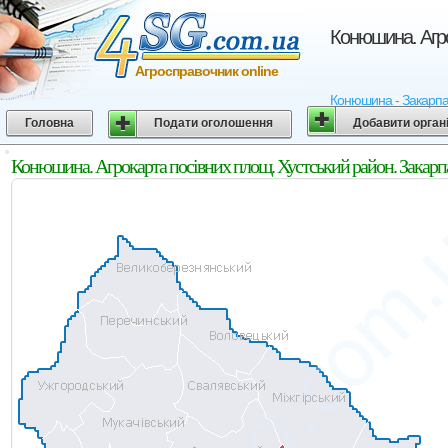
Конюшина. Агро
Агросправочник online
Конюшина - Закарпатс
Головна
Подати оголошення
Добавити орган
Конюшина. Агрокарта посівних площ. Хустський район. Закарпа