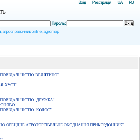
Вхід
Реєстрація
UA
RU
ть
Пароль:
Вхід
і, агросправочник online, agromap
ДПОВIДАЛЬНIСТЮ"ВЕЛЯТИНО"
Я-ХУСТ"
ПОВІДАЛЬНІСТЮ "ДРУЖБА"
РОНЯВО"
ПОВІДАЛЬНІСТЮ "КОЛОС"
НО-ОРЕНДНЕ АГРОТОРГIВЕЛЬНЕ ОБ'ЄДНАННЯ ПРИКОРДОННИК"
Д"