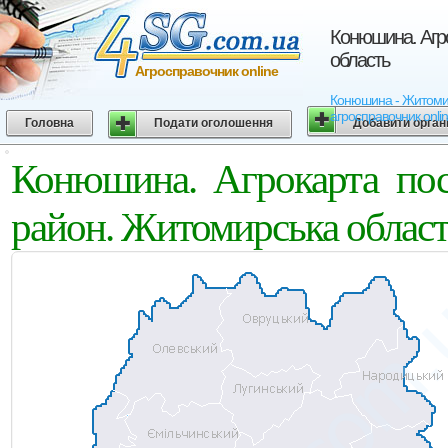
Конюшина. Агро
область
Агросправочник online
Конюшина - Житомирсь
агросправочник onli
Головна
Подати оголошення
Добавити орган
Конюшина. Агрокарта пос
район. Житомирська облас