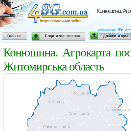
Конюшина. Агро
Агросправочник online
Конюшина - Житомирсь
агросправочник onli
Головна
Подати оголошення
Добавити орган
Конюшина. Агрокарта пос
Житомирська область