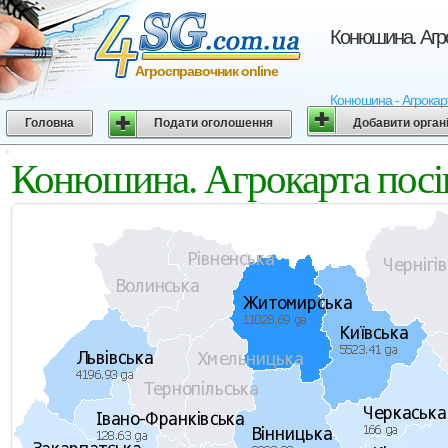
Конюшина. Агро
Агросправочник online
Конюшина - Агрокарта
Головна
Подати оголошення
Добавити орган
Конюшина. Агрокарта посі