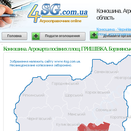
Конюшина. Агро
область
Агросправочник online
Конюшина - Чернігівс
площі, агросправочн
Головна
Подати оголошення
Добавити орган
Конюшина. Агрокарта посівних площ. ГРИШІВКА. Борзнянський