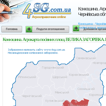
Конюшина. Агр
Чернігівська об
Агросправочник online
Конюшина - Чернігівс
посівні площі, агрос
Головна
Подати оголошення
Добавити орган
Конюшина. Агрокарта посівних площ. ВЕЛИКА ЗАГОРІВКА. Бор