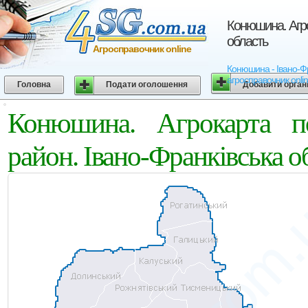
Конюшина. Агро
область
Агросправочник online
Конюшина - Івано-Фра
агросправочник onli
Головна
Подати оголошення
Добавити орган
Конюшина. Агрокарта по
район. Івано-Франківська о